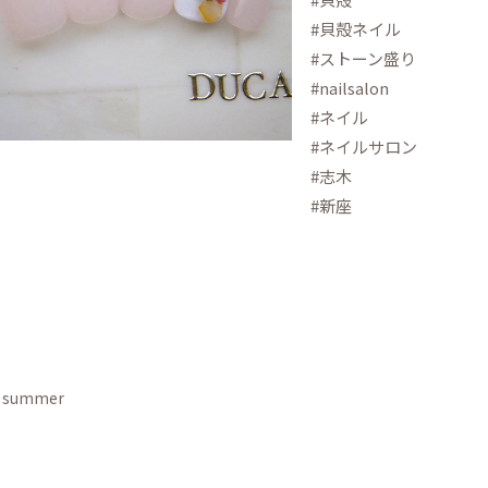
#貝殻ネイル
#ストーン盛り
#nailsalon
#ネイル
#ネイルサロン
#志木
#新座
7 summer