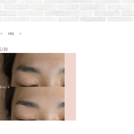
HBL
5/30