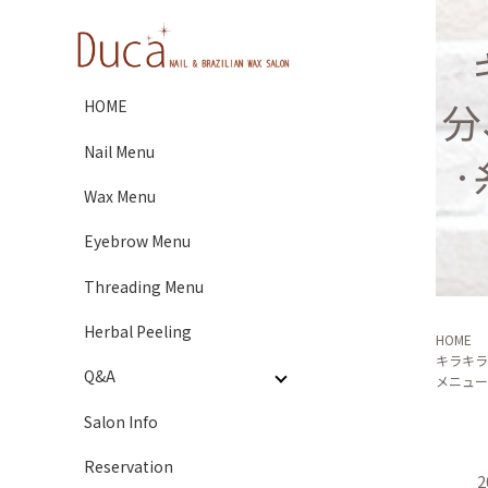
分
HOME
Nail Menu
Wax Menu
Eyebrow Menu
Threading Menu
Herbal Peeling
HOME
キラキラ
Q&A
メニュー
Salon Info
Reservation
2