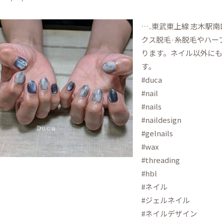
…..東武東上線 志木駅
クス脱毛·糸脱毛やハー
ります。ネイル以外に
す。
#duca
#nail
#nails
#naildesign
#gelnails
#wax
#threading
#hbl
#ネイル
#ジェルネイル
#ネイルデザイン