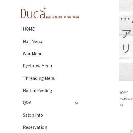
…
ア
HOME
Nail Menu
リ
Wax Menu
Eyebrow Menu
Threading Menu
Herbal Peeling
HOME
…..東
Q&A
す。
Salon Info
Reservation
2