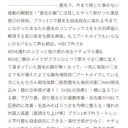
————————————眉毛で、今まで感じた事のない
感動の瞬間を！“眉毛の癖”に注目したやって良かった満足
度◎の技術。ブラシ1つで眉毛を自由自在に操れる今まで
になかったあなたの眉毛のコンプレックスをその日即座に
解消する安心安全な眉毛美容。もうアートメイクもいらな
いかも!?なんて声も続出。HBLで叶う&
#034;憧れのふさっと抜け感のあるナチュラル眉&
#034;○朝のメイクがブラシひとつで即キマる○横に生え
て溜まっていた眉毛の癖が無くなって、一気に垢抜け○ま
るで毛が増えたような最先端技術○アートメイクしている
方にももちろん相性抜群○脱色眉毛も施術可能○WAX脱毛
込み！眉の立体感が違う！《HBLの効果》・横に生えてい
る癖、下がり眉、困り眉などの眉癖改善・左右差がHBLで
圧倒的に改善・毛並みのばらつきを均等に整える・憧れの
外国人風眉（眉頭立ち上げ等）ブラシ1本で叶う・トレン
ド平行眉も自由自在にできる・張付き感が少なく、ナチュ