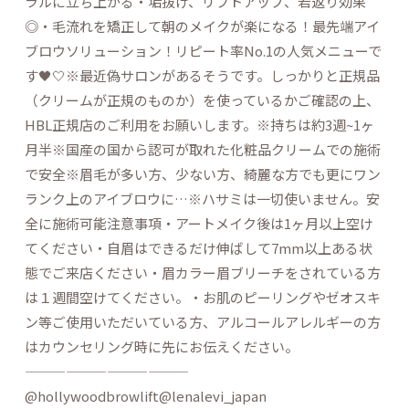
ラルに立ち上がる・垢抜け、リフトアップ、若返り効果
◎・毛流れを矯正して朝のメイクが楽になる！最先端アイ
ブロウソリューション！リピート率No.1の人気メニューで
す🖤🤍※最近偽サロンがあるそうです。しっかりと正規品
（クリームが正規のものか）を使っているかご確認の上、
HBL正規店のご利用をお願いします。️️️️️️️️️️️️️️※持ちは約3週~1ヶ
月半※国産の国から認可が取れた化粧品クリームでの施術
で安全※眉毛が多い方、少ない方、綺麗な方でも更にワン
ランク上のアイブロウに…︎※ハサミは一切使いません。安
全に施術可能️️️️️️️️️️️️️️️注意事項・アートメイク後は1ヶ月以上空け
てください・自眉はできるだけ伸ばして7mm以上ある状
態でご来店ください・眉カラー眉ブリーチをされている方
は１週間空けてください。・お肌のピーリングやゼオスキ
ン等ご使用いただいている方、アルコールアレルギーの方
はカウンセリング時に先にお伝えください。
————————————
@hollywoodbrowlift@lenalevi_japan