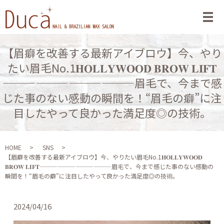
メ
【眉癖を改善する最新アイブロウ】今、やり
たい眉毛No.1𝐇𝐎𝐋𝐋𝐘𝐖𝐎𝐎𝐃 𝐁𝐑𝐎𝐖 𝐋𝐈𝐅𝐓︎
————————————眉毛で、今まで感
じた事のない感動の瞬間を！“眉毛の癖”に注
目したやって良かった満足度◎の技術。
HOME
SNS
【眉癖を改善する最新アイブロウ】今、やりたい眉毛No.1𝐇𝐎𝐋𝐋𝐘𝐖𝐎𝐎𝐃
𝐁𝐑𝐎𝐖 𝐋𝐈𝐅𝐓︎————————————眉毛で、今まで感じた事のない感動の
瞬間を！“眉毛の癖”に注目したやって良かった満足度◎の技術。
2024/04/16