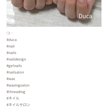
❍…
#duca
#nail
#nails
#naildesign
#gelnails
#nailsalon
#wax
#waxingsalon
#threading
#ネイル
#ネイルサロン