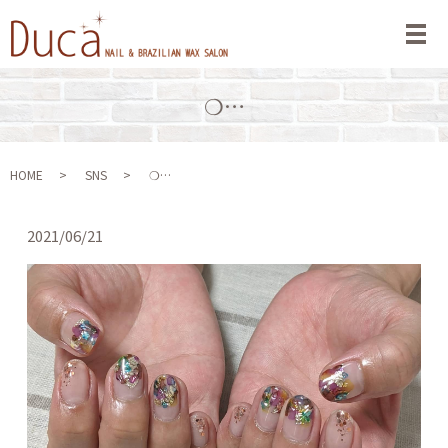
メ
❍…
HOME
SNS
❍…
2021/06/21