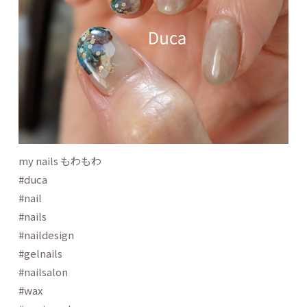
my nails もわもわ
#duca
#nail
#nails
#naildesign
#gelnails
#nailsalon
#wax