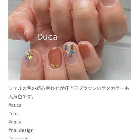
シェルの色の組み合わせが好き♡ブラウンのラメカラーも
人気色です。
#duca
#nail
#nails
#naildesign
#gelnails