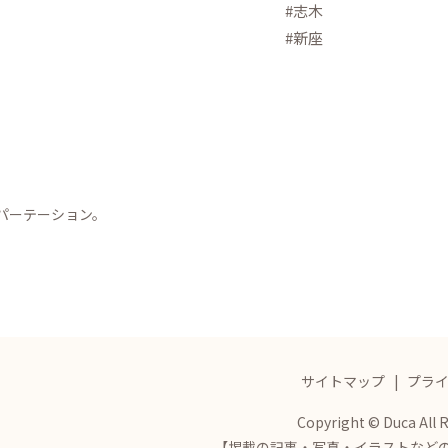
#志木
#新座
パーテーション。
サイトマップ
プラ
Copyright © Duca All 
【掲載の記事・写真・イラストなど