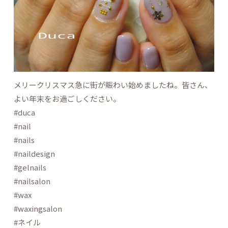
メリークリスマス急に街が賑わい始めましたね。皆さん、
よい年末をお過ごしください。
#duca
#nail
#nails
#naildesign
#gelnails
#nailsalon
#wax
#waxingsalon
#ネイル