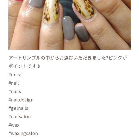
アートサンプルの中からお選びいただきました?ピンクが
ポイントです♪
#duca
#nail
#nails
#naildesign
#gelnails
#nailsalon
#wax
#waxingsalon