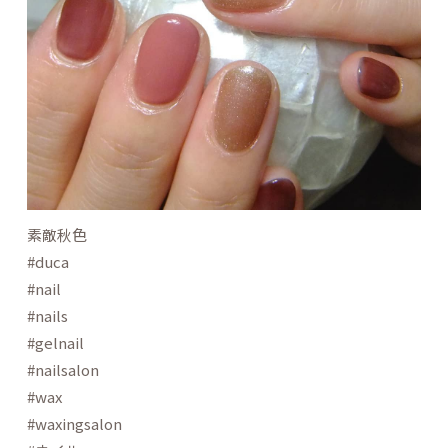
素敵秋色
#duca
#nail
#nails
#gelnail
#nailsalon
#wax
#waxingsalon