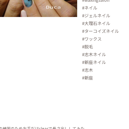
#ネイル
#ジェルネイル
#大理石ネイル
#ターコイズネイル
#ワックス
#脱毛
#志木ネイル
#新座ネイル
#志木
#新座
の練習のため左手だけclearで長さ出ししてみた。