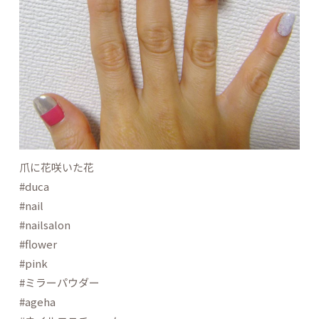
爪に花咲いた花
#duca
#nail
#nailsalon
#flower
#pink
#ミラーパウダー
#ageha