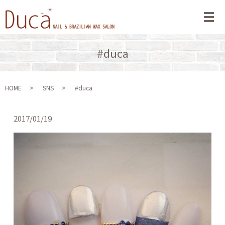
メ
#duca
HOME
SNS
#duca
2017/01/19