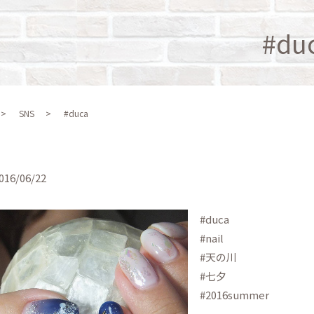
#du
SNS
#duca
016/06/22
#duca
#nail
#天の川
#七夕
#2016summer