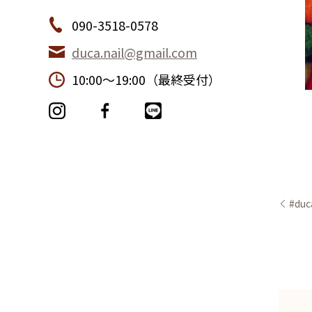
090-3518-0578
duca.nail@gmail.com
10:00〜19:00（最終受付）
#duc