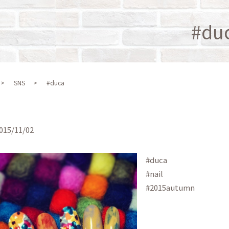
#du
SNS
#duca
015/11/02
#duca
#nail
#2015autumn