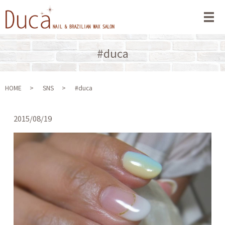
メ
#duca
HOME
SNS
#duca
2015/08/19