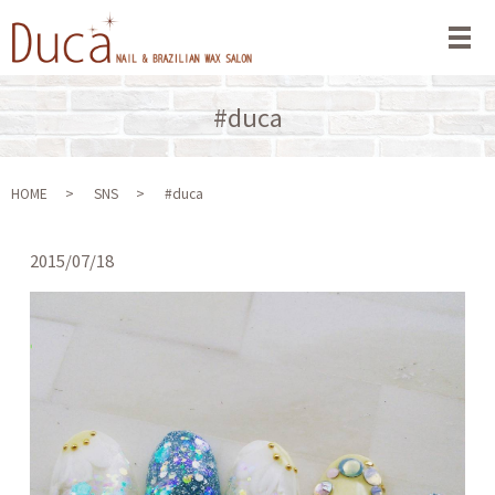
メ
#duca
HOME
SNS
#duca
2015/07/18