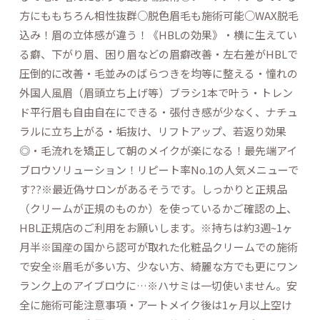
方にももちろん相性抜群○脱色眉毛も施術可能○WAX脱毛
込み！眉の立体感が違う！《HBLの効果》・横に生えてい
る癖、下がり眉、困り眉などの眉癖改善・左右差がHBLで
圧倒的に改善・毛並みのばらつきを均等に整える・憧れの
外国人風眉（眉頭立ち上げ等）ブラシ1本で叶う・トレン
ド平行眉も自由自在にできる・張付き感が少なく、ナチュ
ラルに立ち上がる・垢抜け、リフトアップ、若返り効果
◎・毛流れを矯正して朝のメイクが楽になる！最先端アイ
ブロウソリューション！リピート率No.1の人気メニューで
す??※最近偽サロンがあるそうです。しっかりと正規品
（クリームが正規のものか）を使っているかご確認の上、
HBL正規店のご利用をお願いします。️️️️️️️️️️️️️️※持ちは約3週~1ヶ
月半※国産の国から認可が取れた化粧品クリームでの施術
で安全※眉毛が多い方、少ない方、綺麗な方でも更にワン
ランク上のアイブロウに…︎※ハサミは一切使いません。安
全に施術可能️️️️️️️️️️️️️️️注意事項・アートメイク後は1ヶ月以上空け