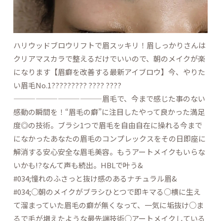
ハリウッドブロウリフトで眉スッキリ！眉しっかりさんは
クリアマスカラで整えるだけでいいので、朝のメイクが楽
になります【眉癖を改善する最新アイブロウ】今、やりた
い眉毛No.1????????? ???? ????︎
————————————眉毛で、今まで感じた事のない
感動の瞬間を！“眉毛の癖”に注目したやって良かった満足
度◎の技術。ブラシ1つで眉毛を自由自在に操れる今まで
になかったあなたの眉毛のコンプレックスをその日即座に
解消する安心安全な眉毛美容。もうアートメイクもいらな
いかも!?なんて声も続出。HBLで叶う&
#034;憧れのふさっと抜け感のあるナチュラル眉&
#034;○朝のメイクがブラシひとつで即キマる○横に生え
て溜まっていた眉毛の癖が無くなって、一気に垢抜け○ま
るで毛が増えたような最先端技術○アートメイクしている