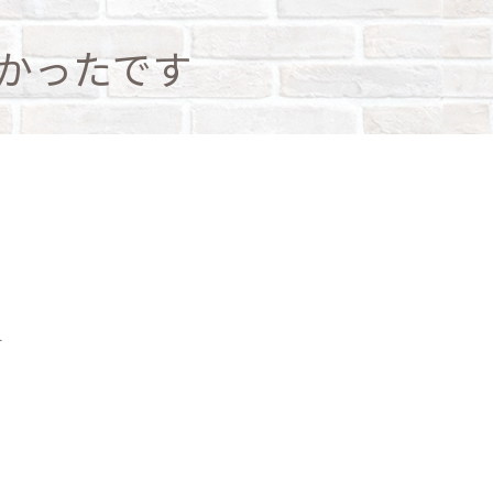
かったです
す