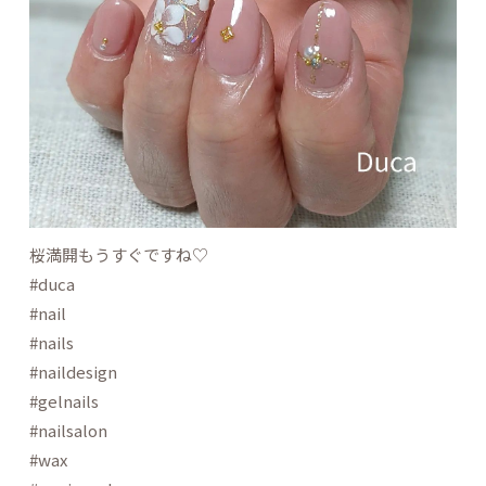
桜満開もうすぐですね♡
#duca
#nail
#nails
#naildesign
#gelnails
#nailsalon
#wax