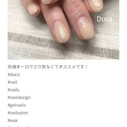
先端オーロラさり気なくてオススメです！
#duca
#nail
#nails
#naildesign
#gelnails
#nailsalon
#wax