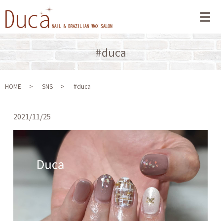
メ
#duca
HOME
SNS
#duca
2021/11/25