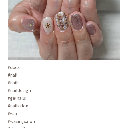
#duca
#nail
#nails
#naildesign
#gelnails
#nailsalon
#wax
#waxingsalon