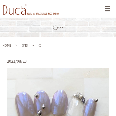
メ
❍…
HOME
SNS
❍…
2021/08/20