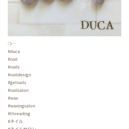
❍…
#duca
#nail
#nails
#naildesign
#gelnails
#nailsalon
#wax
#waxingsalon
#threading
#ネイル
#ネイルサロン