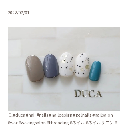
2022/02/01
❍..#duca #nail #nails #naildesign #gelnails #nailsalon
#wax #waxingsalon #threading #ネイル #ネイルサロン #