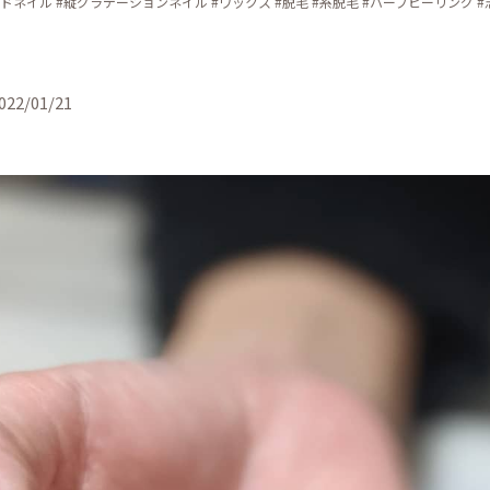
ドネイル #縦グラデーションネイル #ワックス #脱毛 #糸脱毛 #ハーブピーリング #
022/01/21