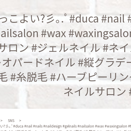
こよい?彡｡.ﾟ#duca #nail #nai
ailsalon #wax #waxingsa
サロン #ジェルネイル #ネイ
レオパードネイル #縦グラデー
毛 #糸脱毛 #ハーブピーリン
ネイルサロン 
SNS
彡｡.ﾟ#duca #nail #nails #naildesign #gelnails #nailsalon #wax #