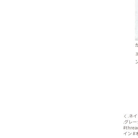
か
.ネ
.グレージ
#thr
イン #