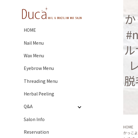
かっ
#n
HOME
Nail Menu
ル
Wax Menu
Eyebrow Menu
脱
Threading Menu
Herbal Peeling
Q&A
Salon Info
HOME
Reservation
かっこよい?