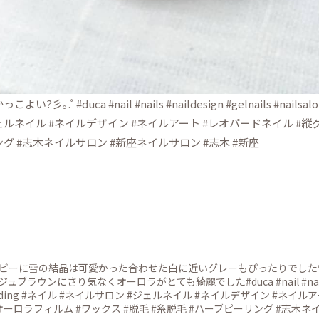
っこよい?彡｡.ﾟ#duca #nail #nails #naildesign #gelnails #nail
ェルネイル #ネイルデザイン #ネイルアート #レオパードネイル #縦
ング #志木ネイルサロン #新座ネイルサロン #志木 #新座
イビーに雪の結晶は可愛かった合わせた白に近いグレーもぴったりでした
ュブラウンにさり気なくオーロラがとても綺麗でした#duca #nail #nails #naildes
eading #ネイル #ネイルサロン #ジェルネイル #ネイルデザイン #ネ
オーロラフィルム #ワックス #脱毛 #糸脱毛 #ハーブピーリング #志木ネ