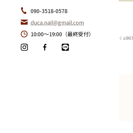
090-3518-0578
duca.nail@gmail.com
10:00〜19:00（最終受付）
si90