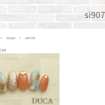
si90
Simple
si90709
7/09