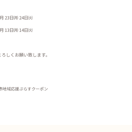
月 23日㈪ 24日㈫
月 13日㈪ 14日㈫
よろしくお願い致します。
市地域応援ぷらすクーポン