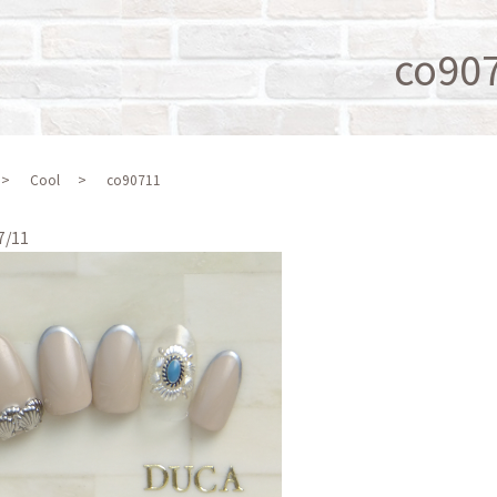
co90
Cool
co90711
7/11