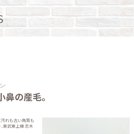
S
X】小鼻の産毛。
緒に汚れも古い角質も
.東武東上線 志木