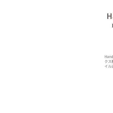
H
Ha
クス
イル以