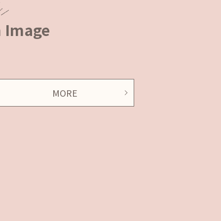
m Image
MORE